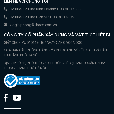
LIÊN HỆ VỚI CHÚNG TÔI
Hotline Hotline Kinh Doanh: 093 8807565
Hotline Hotline Dịch vụ: 093 380 6185
kiagiaiphong@thaco.com.vn
CÔNG TY CỔ PHẦN XÂY DỰNG VÀ VẬT TƯ THIẾT BỊ
GIẤY CNĐKDN: 0101490167 NGÀY CẤP 07/06/2000
CƠ QUAN CẤP: PHÒNG ĐĂNG KÝ KINH DOANH SỞ KẾ HOẠCH VÀ ĐẦU
TƯ THÀNH PHỐ HÀ NỘI
ĐỊA CHỈ: SỐ 3B, PHỐ THỂ GIAO, PHƯỜNG LÊ ĐẠI HÀNH, QUẬN HAI BÀ
TRƯNG, THÀNH PHỐ HÀ NỘI